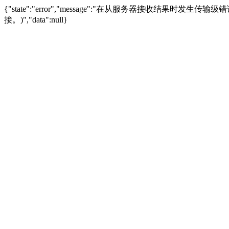
{"state":"error","message":"在从服务器接收结果时发生传输级错误。
接。)","data":null}